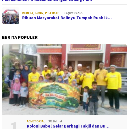
BERITA
,
BUMN
,
PT.TIMAH
10 Agustus 2025
Ribuan Masyarakat Belinyu Tumpah Ruah Ik…
BERITA POPULER
1
ADVETORIAL
381 Dilihat
Koloni Babel Gelar Berbagi Takjil dan Bu…