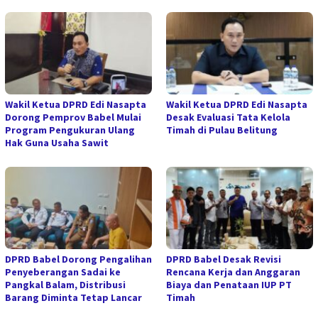
Wakil Ketua DPRD Edi Nasapta
Wakil Ketua DPRD Edi Nasapta
Dorong Pemprov Babel Mulai
Desak Evaluasi Tata Kelola
Program Pengukuran Ulang
Timah di Pulau Belitung
Hak Guna Usaha Sawit
DPRD Babel Dorong Pengalihan
DPRD Babel Desak Revisi
Penyeberangan Sadai ke
Rencana Kerja dan Anggaran
Pangkal Balam, Distribusi
Biaya dan Penataan IUP PT
Barang Diminta Tetap Lancar
Timah