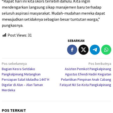
“Rapat hari ini kita skors terlebih dahulu. Kita ingin
mendengarkan langsung sikap manajemen baru terhadap
seluruh aspirasi masyarakat. Mudah-mudahan mereka dapat
mewujudkan setidaknya sebagian besar tuntutan warga,”
pungkasnya.
Post Views:
31
SEBARKAN
Navigasi
Pos sebelumnya
Pos berikutnya
Bagian Kesra Setdako
Asisten Pemkot Pangkalpinang
pos
Pangkalpinang Matangkan
Agustus Efendi Hadiri Kegiatan
Persiapan Salat Iduladha 1447 H
Pelantikan Pimpinan Anak Cabang
Digelar di Alun – Alun Taman
Fatayat NU Se-Kota Pangkalpinang
Merdeka
POS TERKAIT