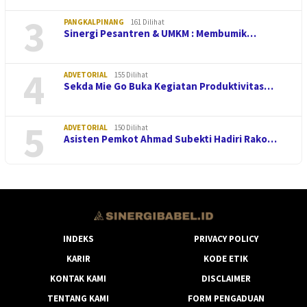
3
PANGKALPINANG
161 Dilihat
Sinergi Pesantren & UMKM : Membumik…
4
ADVETORIAL
155 Dilihat
Sekda Mie Go Buka Kegiatan Produktivitas…
5
ADVETORIAL
150 Dilihat
Asisten Pemkot Ahmad Subekti Hadiri Rako…
INDEKS
PRIVACY POLICY
KARIR
KODE ETIK
KONTAK KAMI
DISCLAIMER
TENTANG KAMI
FORM PENGADUAN