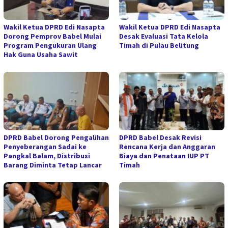
Wakil Ketua DPRD Edi Nasapta
Wakil Ketua DPRD Edi Nasapta
Dorong Pemprov Babel Mulai
Desak Evaluasi Tata Kelola
Program Pengukuran Ulang
Timah di Pulau Belitung
Hak Guna Usaha Sawit
DPRD Babel Dorong Pengalihan
DPRD Babel Desak Revisi
Penyeberangan Sadai ke
Rencana Kerja dan Anggaran
Pangkal Balam, Distribusi
Biaya dan Penataan IUP PT
Barang Diminta Tetap Lancar
Timah