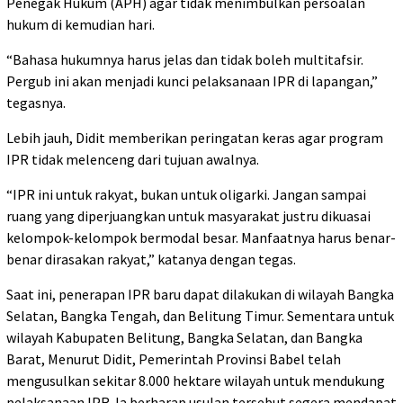
Penegak Hukum (APH) agar tidak menimbulkan persoalan
hukum di kemudian hari.
“Bahasa hukumnya harus jelas dan tidak boleh multitafsir.
Pergub ini akan menjadi kunci pelaksanaan IPR di lapangan,”
tegasnya.
Lebih jauh, Didit memberikan peringatan keras agar program
IPR tidak melenceng dari tujuan awalnya.
“IPR ini untuk rakyat, bukan untuk oligarki. Jangan sampai
ruang yang diperjuangkan untuk masyarakat justru dikuasai
kelompok-kelompok bermodal besar. Manfaatnya harus benar-
benar dirasakan rakyat,” katanya dengan tegas.
Saat ini, penerapan IPR baru dapat dilakukan di wilayah Bangka
Selatan, Bangka Tengah, dan Belitung Timur. Sementara untuk
wilayah Kabupaten Belitung, Bangka Selatan, dan Bangka
Barat, Menurut Didit, Pemerintah Provinsi Babel telah
mengusulkan sekitar 8.000 hektare wilayah untuk mendukung
pelaksanaan IPR. Ia berharap usulan tersebut segera mendapat