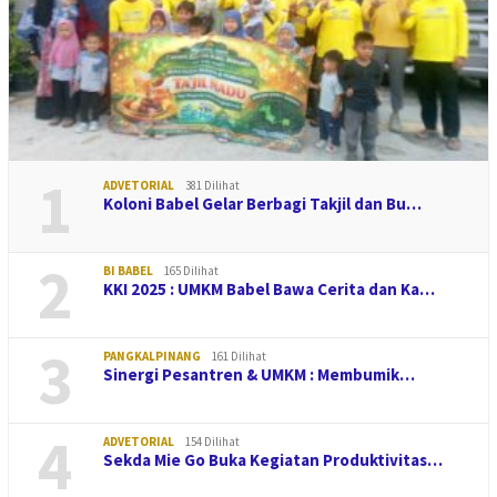
1
ADVETORIAL
381 Dilihat
Koloni Babel Gelar Berbagi Takjil dan Bu…
2
BI BABEL
165 Dilihat
KKI 2025 : UMKM Babel Bawa Cerita dan Ka…
3
PANGKALPINANG
161 Dilihat
Sinergi Pesantren & UMKM : Membumik…
4
ADVETORIAL
154 Dilihat
Sekda Mie Go Buka Kegiatan Produktivitas…