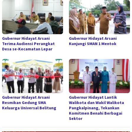
Gubernur Hidayat Arsani
Gubernur Hidayat Arsani
Terima Audiensi Perangkat
Kunjungi SMAN 1 Mentok
Desa se-Kecamatan Lepar
Gubernur Hidayat Arsani
Gubernur Hidayat Lantik
Resmikan Gedung SMA
Walikota dan Wakil Walikota
Keluarga Universal Belitung
Pangkalpinang, Tekankan
Komitmen Benahi Berbagai
Sektor