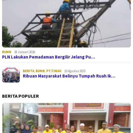
BUMN
28 Januari 2026
PLN Lakukan Pemadaman Bergilir Jelang Pu…
BERITA
,
BUMN
,
PT.TIMAH
10 Agustus 2025
Ribuan Masyarakat Belinyu Tumpah Ruah Ik…
BERITA POPULER