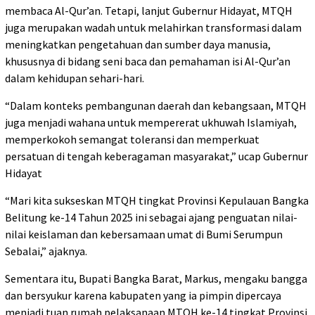
membaca Al-Qur’an. Tetapi, lanjut Gubernur Hidayat, MTQH
juga merupakan wadah untuk melahirkan transformasi dalam
meningkatkan pengetahuan dan sumber daya manusia,
khususnya di bidang seni baca dan pemahaman isi Al-Qur’an
dalam kehidupan sehari-hari.
“Dalam konteks pembangunan daerah dan kebangsaan, MTQH
juga menjadi wahana untuk mempererat ukhuwah Islamiyah,
memperkokoh semangat toleransi dan memperkuat
persatuan di tengah keberagaman masyarakat,” ucap Gubernur
Hidayat
“Mari kita sukseskan MTQH tingkat Provinsi Kepulauan Bangka
Belitung ke-14 Tahun 2025 ini sebagai ajang penguatan nilai-
nilai keislaman dan kebersamaan umat di Bumi Serumpun
Sebalai,” ajaknya.
Sementara itu, Bupati Bangka Barat, Markus, mengaku bangga
dan bersyukur karena kabupaten yang ia pimpin dipercaya
menjadi tuan rumah pelaksanaan MTQH ke-14 tingkat Provinsi