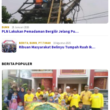
BUMN
28 Januari 2026
PLN Lakukan Pemadaman Bergilir Jelang Pu…
BERITA
,
BUMN
,
PT.TIMAH
10 Agustus 2025
Ribuan Masyarakat Belinyu Tumpah Ruah Ik…
BERITA POPULER