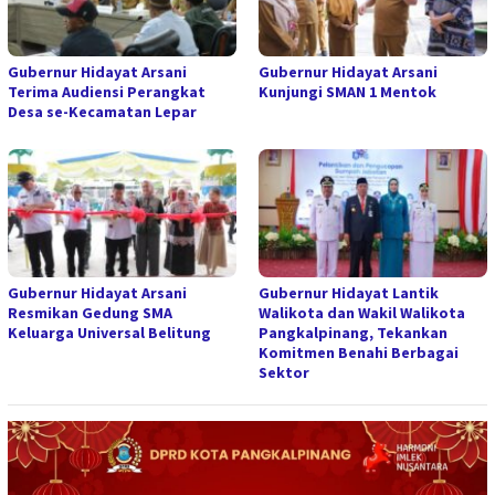
Gubernur Hidayat Arsani
Gubernur Hidayat Arsani
Terima Audiensi Perangkat
Kunjungi SMAN 1 Mentok
Desa se-Kecamatan Lepar
Gubernur Hidayat Arsani
Gubernur Hidayat Lantik
Resmikan Gedung SMA
Walikota dan Wakil Walikota
Keluarga Universal Belitung
Pangkalpinang, Tekankan
Komitmen Benahi Berbagai
Sektor