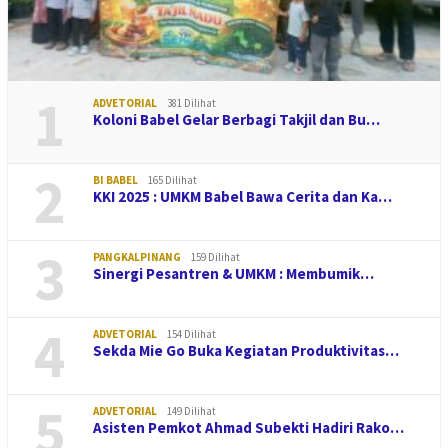
1
ADVETORIAL
381 Dilihat
Koloni Babel Gelar Berbagi Takjil dan Bu…
2
BI BABEL
165 Dilihat
KKI 2025 : UMKM Babel Bawa Cerita dan Ka…
3
PANGKALPINANG
159 Dilihat
Sinergi Pesantren & UMKM : Membumik…
4
ADVETORIAL
154 Dilihat
Sekda Mie Go Buka Kegiatan Produktivitas…
5
ADVETORIAL
149 Dilihat
Asisten Pemkot Ahmad Subekti Hadiri Rako…