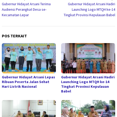
Gubernur Hidayat Arsani Terima
Gubernur Hidayat Arsani Hadiri
pos
Audiensi Perangkat Desa se-
Launching Logo MTQH ke-14
Kecamatan Lepar
Tingkat Provinsi Kepulauan Babel
POS TERKAIT
Gubernur Hidayat Arsani Lepas
Gubernur Hidayat Arsani Hadiri
Ribuan Peserta Jalan Sehat
Launching Logo MTQH ke-14
Hari Listrik Nasional
Tingkat Provinsi Kepulauan
Babel