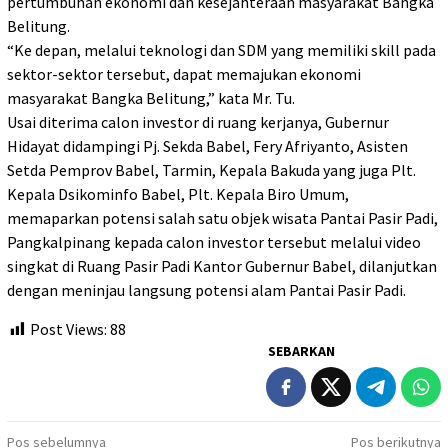
pertumbuhan ekonomi dan kesejahteraan masyarakat Bangka
Belitung.
“Ke depan, melalui teknologi dan SDM yang memiliki skill pada
sektor-sektor tersebut, dapat memajukan ekonomi
masyarakat Bangka Belitung,” kata Mr. Tu.
Usai diterima calon investor di ruang kerjanya, Gubernur
Hidayat didampingi Pj. Sekda Babel, Fery Afriyanto, Asisten
Setda Pemprov Babel, Tarmin, Kepala Bakuda yang juga Plt.
Kepala Dsikominfo Babel, Plt. Kepala Biro Umum,
memaparkan potensi salah satu objek wisata Pantai Pasir Padi,
Pangkalpinang kepada calon investor tersebut melalui video
singkat di Ruang Pasir Padi Kantor Gubernur Babel, dilanjutkan
dengan meninjau langsung potensi alam Pantai Pasir Padi.
Post Views:
88
SEBARKAN
Navigasi
Pos sebelumnya
Pos berikutnya