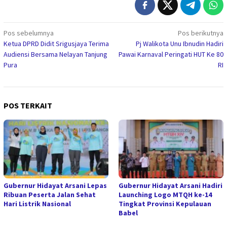
Navigasi
Pos sebelumnya
Pos berikutnya
Ketua DPRD Didit Srigusjaya Terima
Pj Walikota Unu Ibnudin Hadiri
pos
Audiensi Bersama Nelayan Tanjung
Pawai Karnaval Peringati HUT Ke 80
Pura
RI
POS TERKAIT
Gubernur Hidayat Arsani Lepas
Gubernur Hidayat Arsani Hadiri
Ribuan Peserta Jalan Sehat
Launching Logo MTQH ke-14
Hari Listrik Nasional
Tingkat Provinsi Kepulauan
Babel