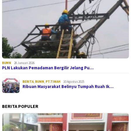
BUMN
28 Januari 2026
PLN Lakukan Pemadaman Bergilir Jelang Pu…
BERITA
,
BUMN
,
PT.TIMAH
10 Agustus 2025
Ribuan Masyarakat Belinyu Tumpah Ruah Ik…
BERITA POPULER