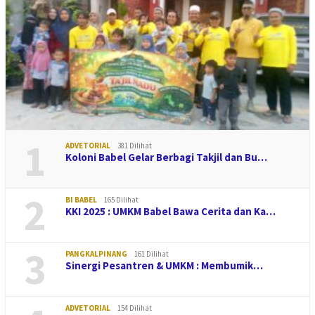
1
ADVETORIAL
381 Dilihat
Koloni Babel Gelar Berbagi Takjil dan Bu…
2
BI BABEL
165 Dilihat
KKI 2025 : UMKM Babel Bawa Cerita dan Ka…
3
PANGKALPINANG
161 Dilihat
Sinergi Pesantren & UMKM : Membumik…
ADVETORIAL
154 Dilihat