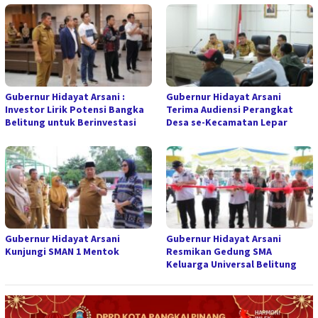
Gubernur Hidayat Arsani :
Gubernur Hidayat Arsani
Investor Lirik Potensi Bangka
Terima Audiensi Perangkat
Belitung untuk Berinvestasi
Desa se-Kecamatan Lepar
Gubernur Hidayat Arsani
Gubernur Hidayat Arsani
Kunjungi SMAN 1 Mentok
Resmikan Gedung SMA
Keluarga Universal Belitung