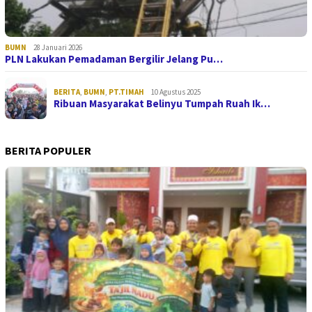
BUMN
28 Januari 2026
PLN Lakukan Pemadaman Bergilir Jelang Pu…
BERITA
,
BUMN
,
PT.TIMAH
10 Agustus 2025
Ribuan Masyarakat Belinyu Tumpah Ruah Ik…
BERITA POPULER