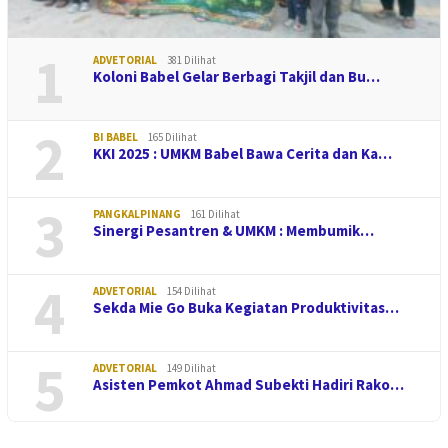
1
ADVETORIAL
381 Dilihat
Koloni Babel Gelar Berbagi Takjil dan Bu…
2
BI BABEL
165 Dilihat
KKI 2025 : UMKM Babel Bawa Cerita dan Ka…
3
PANGKALPINANG
161 Dilihat
Sinergi Pesantren & UMKM : Membumik…
4
ADVETORIAL
154 Dilihat
Sekda Mie Go Buka Kegiatan Produktivitas…
5
ADVETORIAL
149 Dilihat
Asisten Pemkot Ahmad Subekti Hadiri Rako…