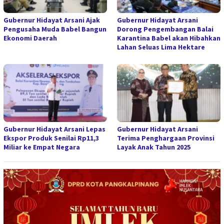
Gubernur Hidayat Arsani Ajak
Gubernur Hidayat Arsani
Pengusaha Muda Babel Bangun
Dorong Pengembangan Balai
Ekonomi Daerah
Karantina Babel akan Hibahkan
Lahan Seluas Lima Hektare
Gubernur Hidayat Arsani Lepas
Gubernur Hidayat Arsani
Ekspor Produk Senilai Rp11,3
Terima Penghargaan Provinsi
Miliar ke Empat Negara
Layak Anak Tahun 2025