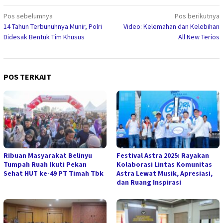
Navigasi
Pos sebelumnya
Pos berikutnya
14 Tahun Terbunuhnya Munir, Polri
Video: Kelemahan dan Kelebihan
pos
Didesak Bentuk Tim Khusus
All New Terios
POS TERKAIT
Ribuan Masyarakat Belinyu
Festival Astra 2025: Rayakan
Tumpah Ruah Ikuti Pekan
Kolaborasi Lintas Komunitas
Sehat HUT ke-49 PT Timah Tbk
Astra Lewat Musik, Apresiasi,
dan Ruang Inspirasi