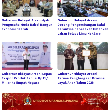
Gubernur Hidayat Arsani Ajak
Gubernur Hidayat Arsani
Pengusaha Muda Babel Bangun
Dorong Pengembangan Balai
Ekonomi Daerah
Karantina Babel akan Hibahkan
Lahan Seluas Lima Hektare
Gubernur Hidayat Arsani Lepas
Gubernur Hidayat Arsani
Ekspor Produk Senilai Rp11,3
Terima Penghargaan Provinsi
Miliar ke Empat Negara
Layak Anak Tahun 2025