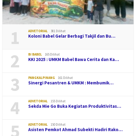
1
ADVETORIAL
381 Dilihat
Koloni Babel Gelar Berbagi Takjil dan Bu…
2
BI BABEL
165 Dilihat
KKI 2025 : UMKM Babel Bawa Cerita dan Ka…
3
PANGKALPINANG
161 Dilihat
Sinergi Pesantren & UMKM : Membumik…
4
ADVETORIAL
155 Dilihat
Sekda Mie Go Buka Kegiatan Produktivitas…
5
ADVETORIAL
150 Dilihat
Asisten Pemkot Ahmad Subekti Hadiri Rako…