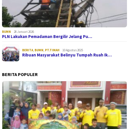
BUMN
28 Januari 2026
PLN Lakukan Pemadaman Bergilir Jelang Pu…
BERITA
,
BUMN
,
PT.TIMAH
10 Agustus 2025
Ribuan Masyarakat Belinyu Tumpah Ruah Ik…
BERITA POPULER