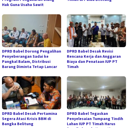
Hak Guna Usaha Sawit
DPRD Babel Dorong Pengalihan
DPRD Babel Desak Revisi
Penyeberangan Sadai ke
Rencana Kerja dan Anggaran
Pangkal Balam, Distribusi
Biaya dan Penataan IUP PT
Barang Diminta Tetap Lancar
Timah
DPRD Babel Desak Pertamina
DPRD Babel Tegaskan
Segera Atasi Krisis BBM di
Penyelesaian Tumpang Tindih
Bangka Belitung
Lahan IUP PT Timah Harus