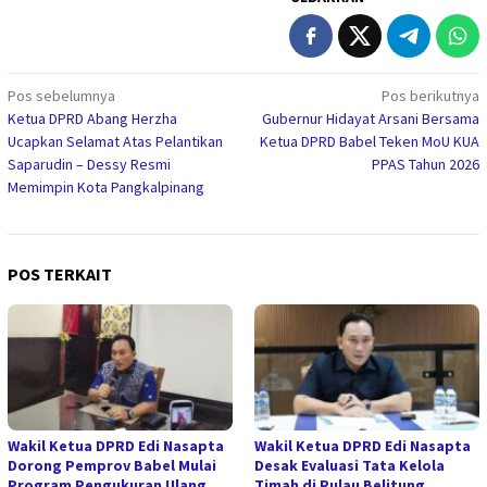
Navigasi
Pos sebelumnya
Pos berikutnya
Ketua DPRD Abang Herzha
Gubernur Hidayat Arsani Bersama
pos
Ucapkan Selamat Atas Pelantikan
Ketua DPRD Babel Teken MoU KUA
Saparudin – Dessy Resmi
PPAS Tahun 2026
Memimpin Kota Pangkalpinang
POS TERKAIT
Wakil Ketua DPRD Edi Nasapta
Wakil Ketua DPRD Edi Nasapta
Dorong Pemprov Babel Mulai
Desak Evaluasi Tata Kelola
Program Pengukuran Ulang
Timah di Pulau Belitung