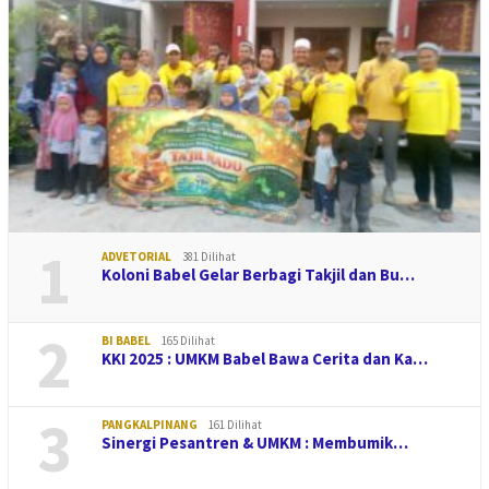
1
ADVETORIAL
381 Dilihat
Koloni Babel Gelar Berbagi Takjil dan Bu…
2
BI BABEL
165 Dilihat
KKI 2025 : UMKM Babel Bawa Cerita dan Ka…
3
PANGKALPINANG
161 Dilihat
Sinergi Pesantren & UMKM : Membumik…