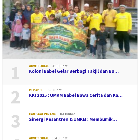
1
ADVETORIAL
381 Dilihat
Koloni Babel Gelar Berbagi Takjil dan Bu…
2
BI BABEL
165 Dilihat
KKI 2025 : UMKM Babel Bawa Cerita dan Ka…
3
PANGKALPINANG
161 Dilihat
Sinergi Pesantren & UMKM : Membumik…
ADVETORIAL
154 Dilihat