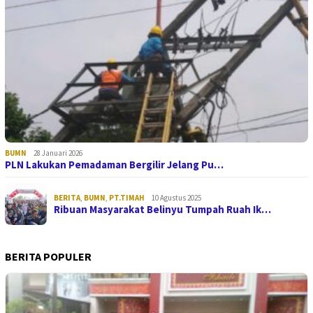
BUMN
28 Januari 2026
PLN Lakukan Pemadaman Bergilir Jelang Pu…
BERITA
,
BUMN
,
PT.TIMAH
10 Agustus 2025
Ribuan Masyarakat Belinyu Tumpah Ruah Ik…
BERITA POPULER