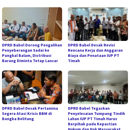
DPRD Babel Dorong Pengalihan
DPRD Babel Desak Revisi
Penyeberangan Sadai ke
Rencana Kerja dan Anggaran
Pangkal Balam, Distribusi
Biaya dan Penataan IUP PT
Barang Diminta Tetap Lancar
Timah
DPRD Babel Desak Pertamina
DPRD Babel Tegaskan
Segera Atasi Krisis BBM di
Penyelesaian Tumpang Tindih
Bangka Belitung
Lahan IUP PT Timah Harus
Berpihak pada Kepastian
Hukum dan Hak Masyarakat