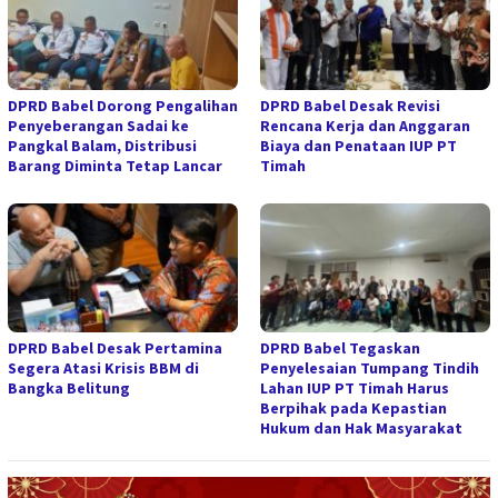
DPRD Babel Dorong Pengalihan
DPRD Babel Desak Revisi
Penyeberangan Sadai ke
Rencana Kerja dan Anggaran
Pangkal Balam, Distribusi
Biaya dan Penataan IUP PT
Barang Diminta Tetap Lancar
Timah
DPRD Babel Desak Pertamina
DPRD Babel Tegaskan
Segera Atasi Krisis BBM di
Penyelesaian Tumpang Tindih
Bangka Belitung
Lahan IUP PT Timah Harus
Berpihak pada Kepastian
Hukum dan Hak Masyarakat