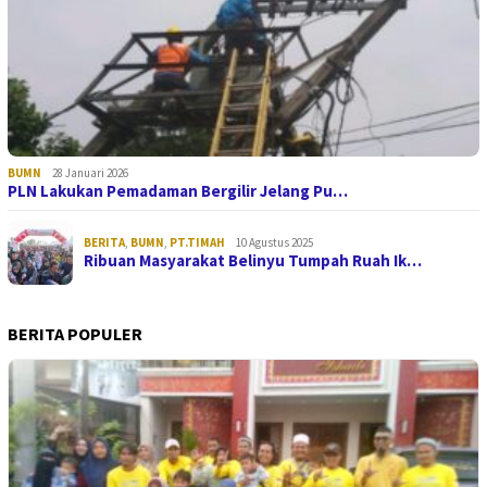
BUMN
28 Januari 2026
PLN Lakukan Pemadaman Bergilir Jelang Pu…
BERITA
,
BUMN
,
PT.TIMAH
10 Agustus 2025
Ribuan Masyarakat Belinyu Tumpah Ruah Ik…
BERITA POPULER