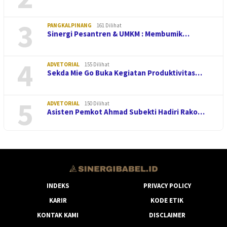
3
PANGKALPINANG
161 Dilihat
Sinergi Pesantren & UMKM : Membumik…
4
ADVETORIAL
155 Dilihat
Sekda Mie Go Buka Kegiatan Produktivitas…
5
ADVETORIAL
150 Dilihat
Asisten Pemkot Ahmad Subekti Hadiri Rako…
INDEKS
PRIVACY POLICY
KARIR
KODE ETIK
KONTAK KAMI
DISCLAIMER