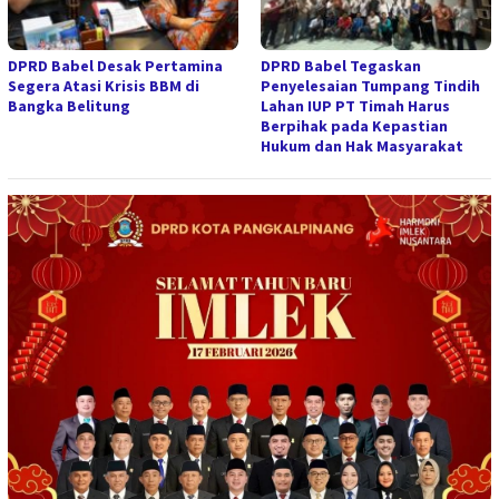
DPRD Babel Desak Pertamina
DPRD Babel Tegaskan
Segera Atasi Krisis BBM di
Penyelesaian Tumpang Tindih
Bangka Belitung
Lahan IUP PT Timah Harus
Berpihak pada Kepastian
Hukum dan Hak Masyarakat