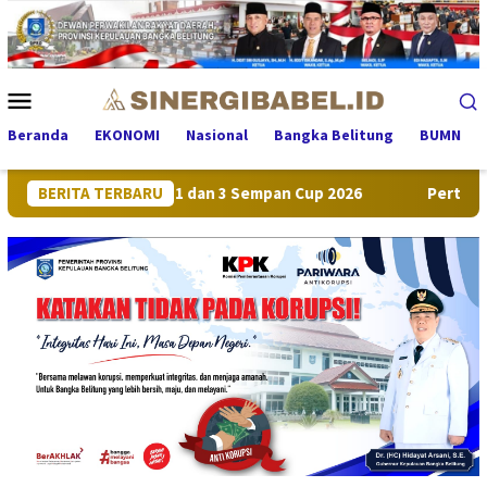
Loncat
ke
konten
Menu
Mobile
Beranda
EKONOMI
Nasional
Bangka Belitung
BUMN
 Sabet Juara 1 dan 3 Sempan Cup 2026
BERITA TERBARU
Pertumbuhan Ekono