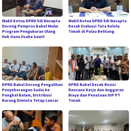
Wakil Ketua DPRD Edi Nasapta
Wakil Ketua DPRD Edi Nasapta
Dorong Pemprov Babel Mulai
Desak Evaluasi Tata Kelola
Program Pengukuran Ulang
Timah di Pulau Belitung
Hak Guna Usaha Sawit
DPRD Babel Dorong Pengalihan
DPRD Babel Desak Revisi
Penyeberangan Sadai ke
Rencana Kerja dan Anggaran
Pangkal Balam, Distribusi
Biaya dan Penataan IUP PT
Barang Diminta Tetap Lancar
Timah