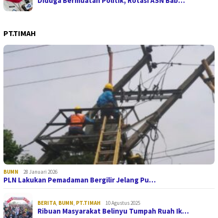
Diduga Bermuatan Politik, Rotasi ASN Bab…
PT.TIMAH
BUMN
28 Januari 2026
PLN Lakukan Pemadaman Bergilir Jelang Pu…
BERITA
,
BUMN
,
PT.TIMAH
10 Agustus 2025
Ribuan Masyarakat Belinyu Tumpah Ruah Ik…