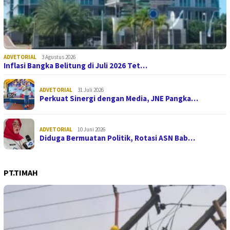
ADVETORIAL
3 Agustus 2026
Inflasi Bangka Belitung di Juli 2026 Tet…
ADVETORIAL
31 Juli 2026
Perkuat Sinergi dengan Media, JNE Pangka…
ADVETORIAL
10 Juni 2026
Diduga Bermuatan Politik, Rotasi ASN Bab…
PT.TIMAH