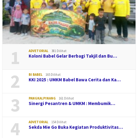
1
ADVETORIAL
381 Dilihat
Koloni Babel Gelar Berbagi Takjil dan Bu…
2
BI BABEL
165 Dilihat
KKI 2025 : UMKM Babel Bawa Cerita dan Ka…
3
PANGKALPINANG
161 Dilihat
Sinergi Pesantren & UMKM : Membumik…
4
ADVETORIAL
154 Dilihat
Sekda Mie Go Buka Kegiatan Produktivitas…