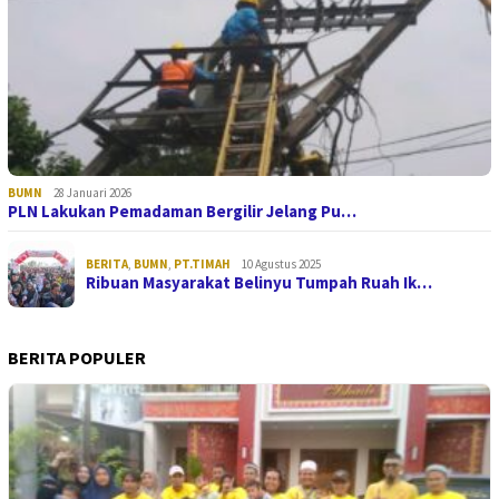
BUMN
28 Januari 2026
PLN Lakukan Pemadaman Bergilir Jelang Pu…
BERITA
,
BUMN
,
PT.TIMAH
10 Agustus 2025
Ribuan Masyarakat Belinyu Tumpah Ruah Ik…
BERITA POPULER