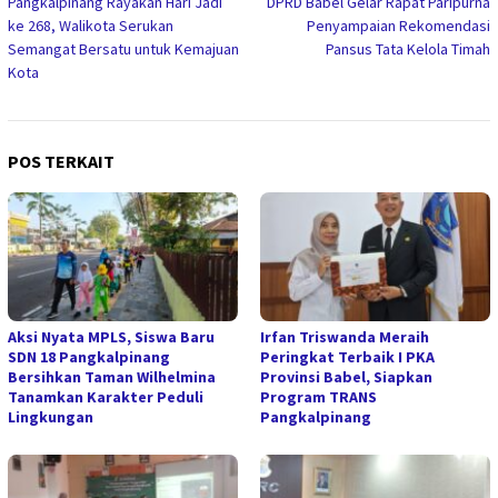
Pangkalpinang Rayakan Hari Jadi
DPRD Babel Gelar Rapat Paripurna
pos
ke 268, Walikota Serukan
Penyampaian Rekomendasi
Semangat Bersatu untuk Kemajuan
Pansus Tata Kelola Timah
Kota
POS TERKAIT
Aksi Nyata MPLS, Siswa Baru
Irfan Triswanda Meraih
SDN 18 Pangkalpinang
Peringkat Terbaik I PKA
Bersihkan Taman Wilhelmina
Provinsi Babel, Siapkan
Tanamkan Karakter Peduli
Program TRANS
Lingkungan
Pangkalpinang