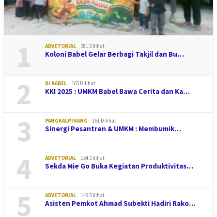
1
ADVETORIAL
381 Dilihat
Koloni Babel Gelar Berbagi Takjil dan Bu…
2
BI BABEL
165 Dilihat
KKI 2025 : UMKM Babel Bawa Cerita dan Ka…
3
PANGKALPINANG
161 Dilihat
Sinergi Pesantren & UMKM : Membumik…
4
ADVETORIAL
154 Dilihat
Sekda Mie Go Buka Kegiatan Produktivitas…
5
ADVETORIAL
149 Dilihat
Asisten Pemkot Ahmad Subekti Hadiri Rako…