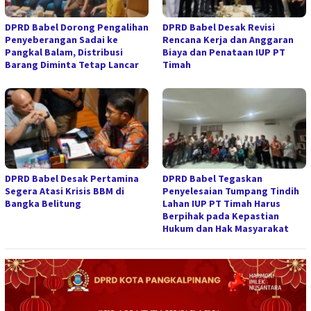
DPRD Babel Dorong Pengalihan
DPRD Babel Desak Revisi
Penyeberangan Sadai ke
Rencana Kerja dan Anggaran
Pangkal Balam, Distribusi
Biaya dan Penataan IUP PT
Barang Diminta Tetap Lancar
Timah
DPRD Babel Desak Pertamina
DPRD Babel Tegaskan
Segera Atasi Krisis BBM di
Penyelesaian Tumpang Tindih
Bangka Belitung
Lahan IUP PT Timah Harus
Berpihak pada Kepastian
Hukum dan Hak Masyarakat