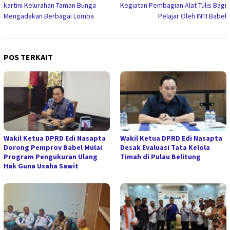
kartini Kelurahan Taman Bunga
Kegiatan Pembagian Alat Tulis Bagi
Mengadakan Berbagai Lomba
Pelajar Oleh INTI Babel
POS TERKAIT
Wakil Ketua DPRD Edi Nasapta
Wakil Ketua DPRD Edi Nasapta
Dorong Pemprov Babel Mulai
Desak Evaluasi Tata Kelola
Program Pengukuran Ulang
Timah di Pulau Belitung
Hak Guna Usaha Sawit