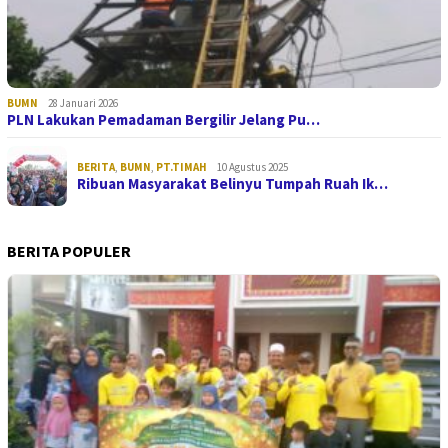
BUMN
28 Januari 2026
PLN Lakukan Pemadaman Bergilir Jelang Pu…
BERITA
,
BUMN
,
PT.TIMAH
10 Agustus 2025
Ribuan Masyarakat Belinyu Tumpah Ruah Ik…
BERITA POPULER