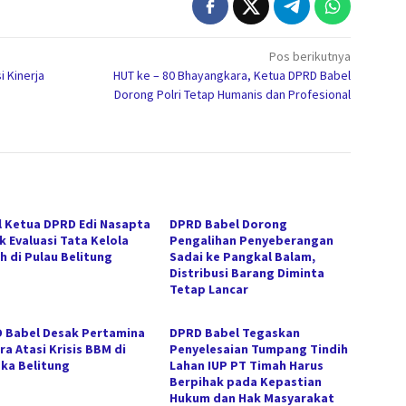
Pos berikutnya
i Kinerja
HUT ke – 80 Bhayangkara, Ketua DPRD Babel
Dorong Polri Tetap Humanis dan Profesional
l Ketua DPRD Edi Nasapta
DPRD Babel Dorong
k Evaluasi Tata Kelola
Pengalihan Penyeberangan
h di Pulau Belitung
Sadai ke Pangkal Balam,
Distribusi Barang Diminta
Tetap Lancar
 Babel Desak Pertamina
DPRD Babel Tegaskan
ra Atasi Krisis BBM di
Penyelesaian Tumpang Tindih
ka Belitung
Lahan IUP PT Timah Harus
Berpihak pada Kepastian
Hukum dan Hak Masyarakat