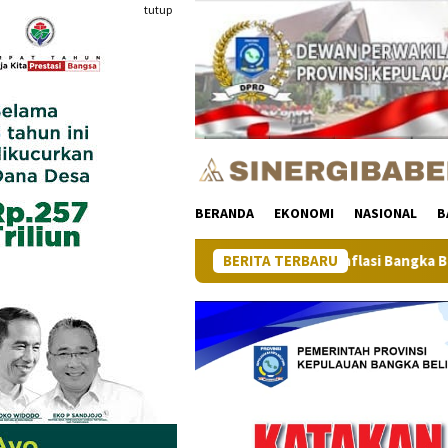
Loncat
tutup
ke
konten
BERANDA
EKONOMI
NASIONAL
B
Inflasi Bangka Belitung di Juli 2026 T
BERITA TERBARU