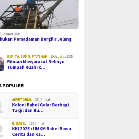
8 Januari 2026
kukan Pemadaman Bergilir Jelang
BERITA
,
BUMN
,
PT.TIMAH
10 Agustus 2025
Ribuan Masyarakat Belinyu
Tumpah Ruah Ik…
A POPULER
1
ADVETORIAL
381 Dilihat
Koloni Babel Gelar Berbagi
Takjil dan Bu…
2
BI BABEL
165 Dilihat
KKI 2025 : UMKM Babel Bawa
Cerita dan Ka…