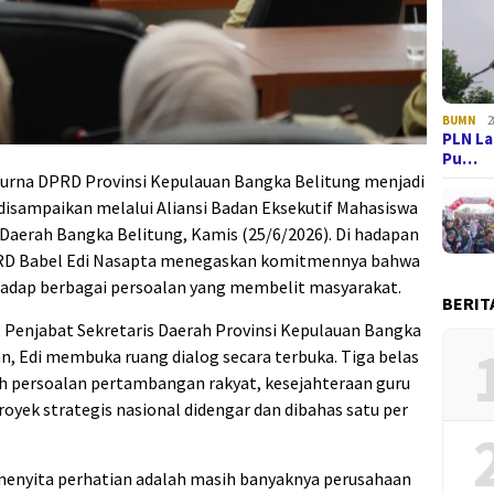
BUMN
2
PLN La
Pu…
urna DPRD Provinsi Kepulauan Bangka Belitung menjadi
disampaikan melalui Aliansi Badan Eksekutif Mahasiswa
Daerah Bangka Belitung, Kamis (25/6/2026). Di hadapan
PRD Babel Edi Nasapta menegaskan komitmennya bahwa
adap berbagai persoalan yang membelit masyarakat.
BERIT
Penjabat Sekretaris Daerah Provinsi Kepulauan Bangka
ran, Edi membuka ruang dialog secara terbuka. Tiga belas
 persoalan pertambangan rakyat, kesejahteraan guru
oyek strategis nasional didengar dan dibahas satu per
menyita perhatian adalah masih banyaknya perusahaan