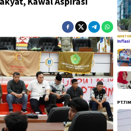
akyat, Kawal Aspirasi
ADVETOR
Inflas
PT.TI