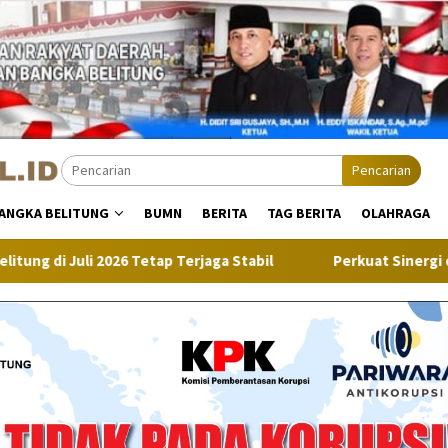
Pencarian
ANGKA BELITUNG
BUMN
BERITA
TAG BERITA
OLAHRAGA
etap Terjaga Stabil
Perkuat Sinergi dengan Media, JNE 