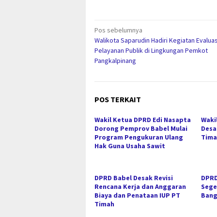
Navigasi
Pos sebelumnya
Walikota Saparudin Hadiri Kegiatan Evaluas
pos
Pelayanan Publik di Lingkungan Pemkot
Pangkalpinang
POS TERKAIT
Wakil Ketua DPRD Edi Nasapta
Waki
Dorong Pemprov Babel Mulai
Desa
Program Pengukuran Ulang
Tima
Hak Guna Usaha Sawit
DPRD Babel Desak Revisi
DPRD
Rencana Kerja dan Anggaran
Sege
Biaya dan Penataan IUP PT
Bang
Timah