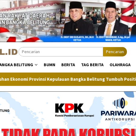
Pencarian
ANGKA BELITUNG
BUMN
BERITA
TAG BERITA
OLAHRAGA
ulauan Bangka Belitung Tumbuh Positif
Inflasi Bangka B