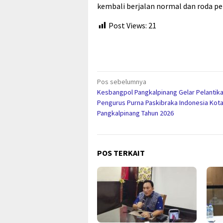
kembali berjalan normal dan roda p
Post Views:
21
Navigasi
Pos sebelumnya
Kesbangpol Pangkalpinang Gelar Pelantik
pos
Pengurus Purna Paskibraka Indonesia Kot
Pangkalpinang Tahun 2026
POS TERKAIT