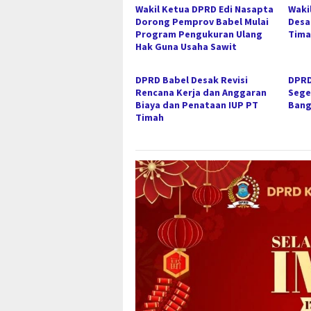
Wakil Ketua DPRD Edi Nasapta
Waki
Dorong Pemprov Babel Mulai
Desa
Program Pengukuran Ulang
Tima
Hak Guna Usaha Sawit
DPRD Babel Desak Revisi
DPRD
Rencana Kerja dan Anggaran
Sege
Biaya dan Penataan IUP PT
Bang
Timah