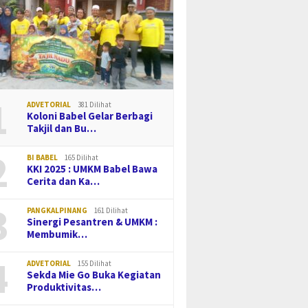
1
ADVETORIAL
381 Dilihat
Koloni Babel Gelar Berbagi
Takjil dan Bu…
2
BI BABEL
165 Dilihat
KKI 2025 : UMKM Babel Bawa
Cerita dan Ka…
3
PANGKALPINANG
161 Dilihat
Sinergi Pesantren & UMKM :
Membumik…
4
ADVETORIAL
155 Dilihat
Sekda Mie Go Buka Kegiatan
Produktivitas…