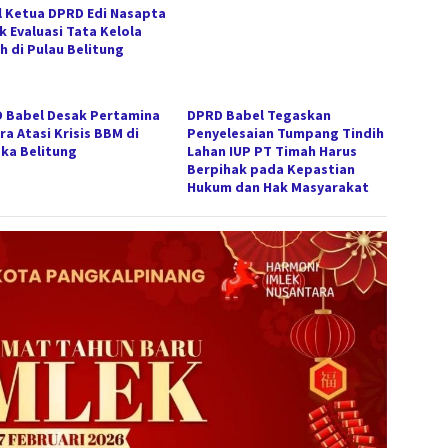
l Ketua DPRD Edi Nasapta
k Evaluasi Tata Kelola
h di Pulau Belitung
 Babel Desak Pertamina
DPRD Babel Tegaskan
ra Atasi Krisis BBM di
Penyelesaian Tumpang Tindih
ka Belitung
Lahan IUP PT Timah Harus
Berpihak pada Kepastian
Hukum dan Hak Masyarakat