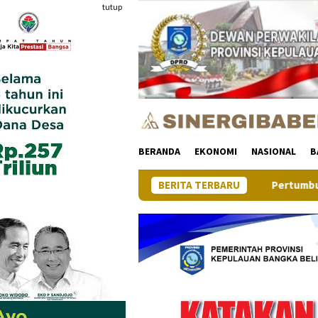
Loncat
tutup
ke
konten
BERANDA
EKONOMI
NASIONAL
B
Pertumbuhan Ekonomi Provinsi Kep
BERITA TERBARU