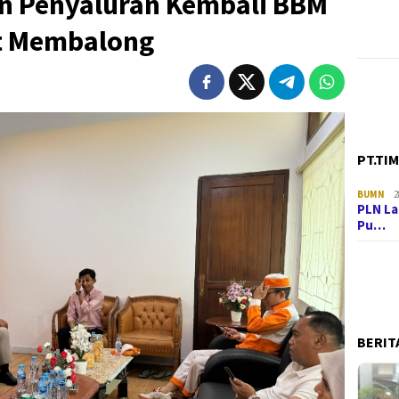
n Penyaluran Kembali BBM
t Membalong
PT.TI
BUMN
2
PLN La
Pu…
BERIT