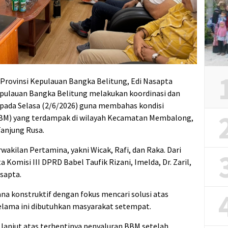
Provinsi Kepulauan Bangka Belitung, Edi Nasapta
epulauan Bangka Belitung melakukan koordinasi dan
pada Selasa (2/6/2026) guna membahas kondisi
BBM) yang terdampak di wilayah Kecamatan Membalong,
Tanjung Rusa.
wakilan Pertamina, yakni Wicak, Rafi, dan Raka. Dari
Komisi III DPRD Babel Taufik Rizani, Imelda, Dr. Zaril,
sapta.
a konstruktif dengan fokus mencari solusi atas
elama ini dibutuhkan masyarakat setempat.
 lanjut atas terhentinya penyaluran BBM setelah