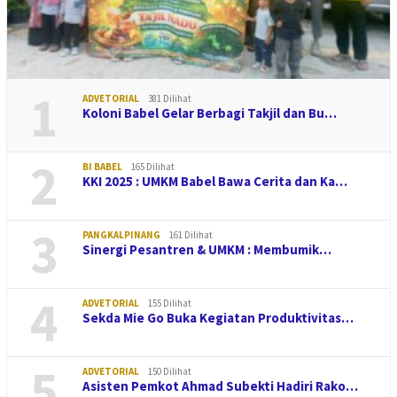
1
ADVETORIAL
381 Dilihat
Koloni Babel Gelar Berbagi Takjil dan Bu…
2
BI BABEL
165 Dilihat
KKI 2025 : UMKM Babel Bawa Cerita dan Ka…
3
PANGKALPINANG
161 Dilihat
Sinergi Pesantren & UMKM : Membumik…
4
ADVETORIAL
155 Dilihat
Sekda Mie Go Buka Kegiatan Produktivitas…
5
ADVETORIAL
150 Dilihat
Asisten Pemkot Ahmad Subekti Hadiri Rako…