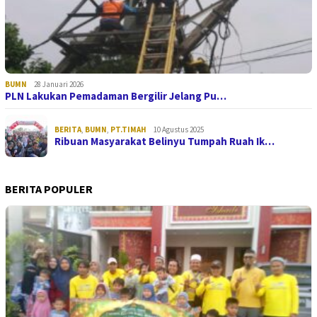
BUMN
28 Januari 2026
PLN Lakukan Pemadaman Bergilir Jelang Pu…
BERITA
,
BUMN
,
PT.TIMAH
10 Agustus 2025
Ribuan Masyarakat Belinyu Tumpah Ruah Ik…
BERITA POPULER