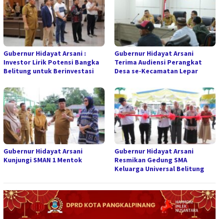
Gubernur Hidayat Arsani :
Gubernur Hidayat Arsani
Investor Lirik Potensi Bangka
Terima Audiensi Perangkat
Belitung untuk Berinvestasi
Desa se-Kecamatan Lepar
Gubernur Hidayat Arsani
Gubernur Hidayat Arsani
Kunjungi SMAN 1 Mentok
Resmikan Gedung SMA
Keluarga Universal Belitung