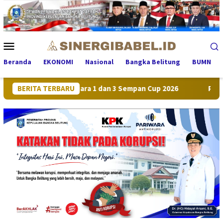
Loncat
ke
konten
Menu
Mobile
Beranda
EKONOMI
Nasional
Bangka Belitung
BUMN
m, Sabet Juara 1 dan 3 Sempan Cup 2026
BERITA TERBARU
Pertumbuhan Eko