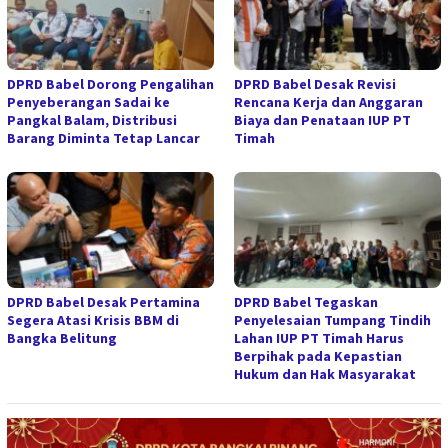
DPRD Babel Dorong Pengalihan
DPRD Babel Desak Revisi
Penyeberangan Sadai ke
Rencana Kerja dan Anggaran
Pangkal Balam, Distribusi
Biaya dan Penataan IUP PT
Barang Diminta Tetap Lancar
Timah
DPRD Babel Desak Pertamina
DPRD Babel Tegaskan
Segera Atasi Krisis BBM di
Penyelesaian Tumpang Tindih
Bangka Belitung
Lahan IUP PT Timah Harus
Berpihak pada Kepastian
Hukum dan Hak Masyarakat