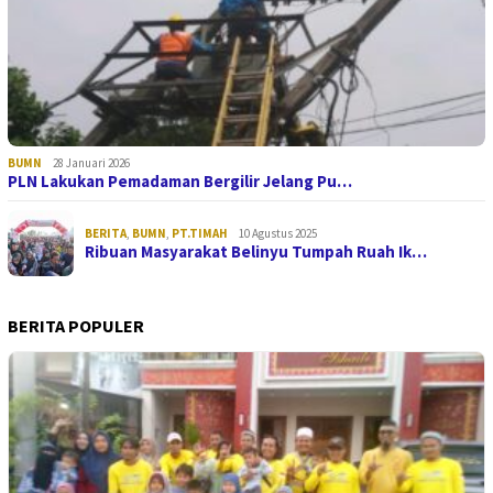
BUMN
28 Januari 2026
PLN Lakukan Pemadaman Bergilir Jelang Pu…
BERITA
,
BUMN
,
PT.TIMAH
10 Agustus 2025
Ribuan Masyarakat Belinyu Tumpah Ruah Ik…
BERITA POPULER