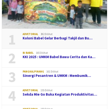
1
ADVETORIAL
382 Dilihat
Koloni Babel Gelar Berbagi Takjil dan Bu…
2
BI BABEL
165 Dilihat
KKI 2025 : UMKM Babel Bawa Cerita dan Ka…
3
PANGKALPINANG
161 Dilihat
Sinergi Pesantren & UMKM : Membumik…
4
ADVETORIAL
155 Dilihat
Sekda Mie Go Buka Kegiatan Produktivitas…
ADVETORIAL
150 Dilihat