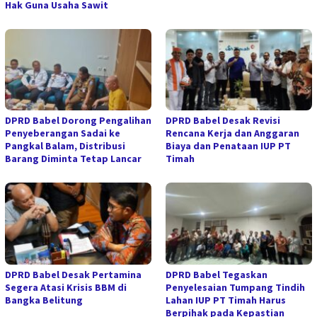
Hak Guna Usaha Sawit
DPRD Babel Dorong Pengalihan
DPRD Babel Desak Revisi
Penyeberangan Sadai ke
Rencana Kerja dan Anggaran
Pangkal Balam, Distribusi
Biaya dan Penataan IUP PT
Barang Diminta Tetap Lancar
Timah
DPRD Babel Desak Pertamina
DPRD Babel Tegaskan
Segera Atasi Krisis BBM di
Penyelesaian Tumpang Tindih
Bangka Belitung
Lahan IUP PT Timah Harus
Berpihak pada Kepastian