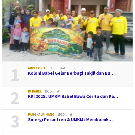
1
ADVETORIAL
381 Dilihat
Koloni Babel Gelar Berbagi Takjil dan Bu…
2
BI BABEL
165 Dilihat
KKI 2025 : UMKM Babel Bawa Cerita dan Ka…
3
PANGKALPINANG
159 Dilihat
Sinergi Pesantren & UMKM : Membumik…