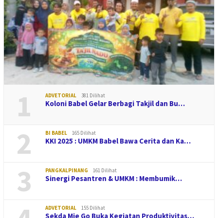
1
ADVETORIAL
381 Dilihat
Koloni Babel Gelar Berbagi Takjil dan Bu…
2
BI BABEL
165 Dilihat
KKI 2025 : UMKM Babel Bawa Cerita dan Ka…
3
PANGKALPINANG
161 Dilihat
Sinergi Pesantren & UMKM : Membumik…
ADVETORIAL
155 Dilihat
Sekda Mie Go Buka Kegiatan Produktivitas…