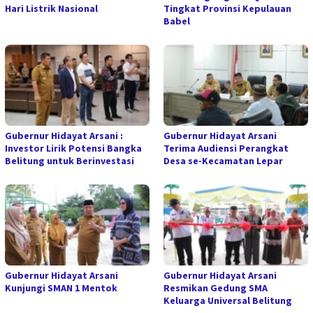
Hari Listrik Nasional
Tingkat Provinsi Kepulauan
Babel
Gubernur Hidayat Arsani :
Gubernur Hidayat Arsani
Investor Lirik Potensi Bangka
Terima Audiensi Perangkat
Belitung untuk Berinvestasi
Desa se-Kecamatan Lepar
Gubernur Hidayat Arsani
Gubernur Hidayat Arsani
Kunjungi SMAN 1 Mentok
Resmikan Gedung SMA
Keluarga Universal Belitung