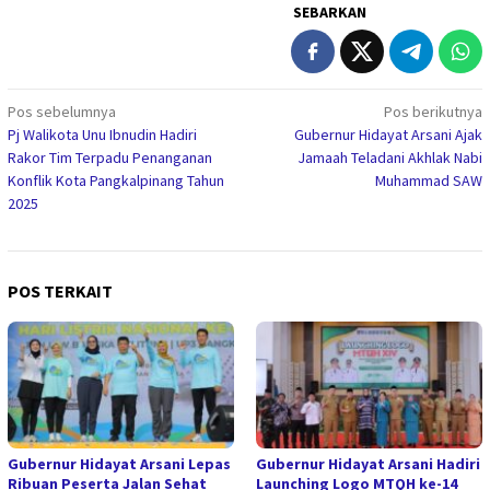
SEBARKAN
Navigasi
Pos sebelumnya
Pos berikutnya
Pj Walikota Unu Ibnudin Hadiri
Gubernur Hidayat Arsani Ajak
pos
Rakor Tim Terpadu Penanganan
Jamaah Teladani Akhlak Nabi
Konflik Kota Pangkalpinang Tahun
Muhammad SAW
2025
POS TERKAIT
Gubernur Hidayat Arsani Lepas
Gubernur Hidayat Arsani Hadiri
Ribuan Peserta Jalan Sehat
Launching Logo MTQH ke-14