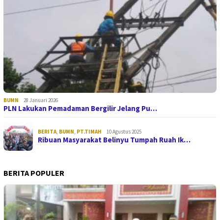
BUMN
28 Januari 2026
PLN Lakukan Pemadaman Bergilir Jelang Pu…
BERITA
,
BUMN
,
PT.TIMAH
10 Agustus 2025
Ribuan Masyarakat Belinyu Tumpah Ruah Ik…
BERITA POPULER