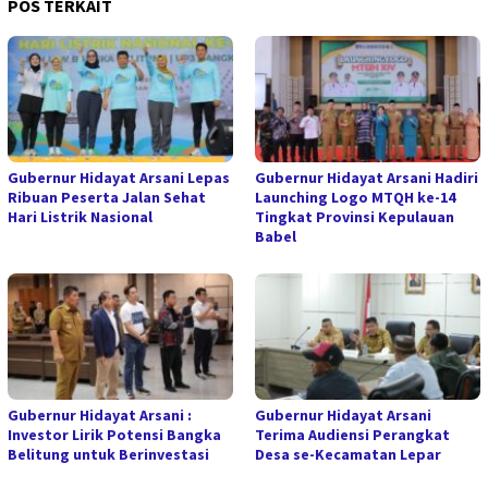
POS TERKAIT
Gubernur Hidayat Arsani Lepas
Gubernur Hidayat Arsani Hadiri
Ribuan Peserta Jalan Sehat
Launching Logo MTQH ke-14
Hari Listrik Nasional
Tingkat Provinsi Kepulauan
Babel
Gubernur Hidayat Arsani :
Gubernur Hidayat Arsani
Investor Lirik Potensi Bangka
Terima Audiensi Perangkat
Belitung untuk Berinvestasi
Desa se-Kecamatan Lepar