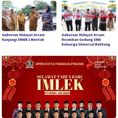
Gubernur Hidayat Arsani
Gubernur Hidayat Arsani
Kunjungi SMAN 1 Mentok
Resmikan Gedung SMA
Keluarga Universal Belitung