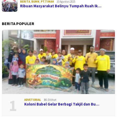
BERITA
,
BUMN
,
PT.TIMAH
10 Agustus 2025
Ribuan Masyarakat Belinyu Tumpah Ruah Ik…
BERITA POPULER
1
ADVETORIAL
381 Dilihat
Koloni Babel Gelar Berbagi Takjil dan Bu…