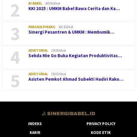
2
BI BABEL
165 Dilihat
KKI 2025 : UMKM Babel Bawa Cerita dan Ka…
3
PANGKALPINANG
161 Dilihat
Sinergi Pesantren & UMKM : Membumik…
4
ADVETORIAL
155 Dilihat
Sekda Mie Go Buka Kegiatan Produktivitas…
5
ADVETORIAL
150 Dilihat
Asisten Pemkot Ahmad Subekti Hadiri Rako…
INDEKS
PRIVACY POLICY
KARIR
KODE ETIK