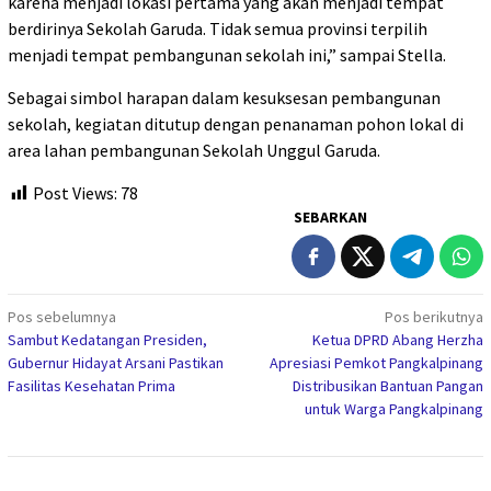
karena menjadi lokasi pertama yang akan menjadi tempat
berdirinya Sekolah Garuda. Tidak semua provinsi terpilih
menjadi tempat pembangunan sekolah ini,” sampai Stella.
Sebagai simbol harapan dalam kesuksesan pembangunan
sekolah, kegiatan ditutup dengan penanaman pohon lokal di
area lahan pembangunan Sekolah Unggul Garuda.
Post Views:
78
SEBARKAN
Navigasi
Pos sebelumnya
Pos berikutnya
Sambut Kedatangan Presiden,
Ketua DPRD Abang Herzha
pos
Gubernur Hidayat Arsani Pastikan
Apresiasi Pemkot Pangkalpinang
Fasilitas Kesehatan Prima
Distribusikan Bantuan Pangan
untuk Warga Pangkalpinang