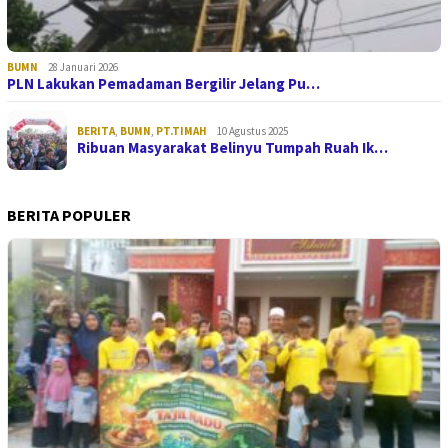
BUMN
28 Januari 2026
PLN Lakukan Pemadaman Bergilir Jelang Pu…
BERITA
,
BUMN
,
PT.TIMAH
10 Agustus 2025
Ribuan Masyarakat Belinyu Tumpah Ruah Ik…
BERITA POPULER