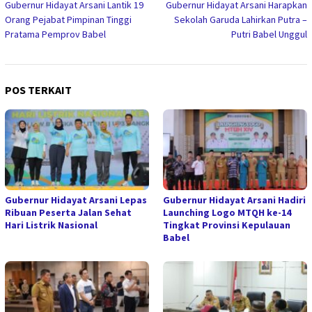
Gubernur Hidayat Arsani Lantik 19
Gubernur Hidayat Arsani Harapkan
pos
Orang Pejabat Pimpinan Tinggi
Sekolah Garuda Lahirkan Putra –
Pratama Pemprov Babel
Putri Babel Unggul
POS TERKAIT
Gubernur Hidayat Arsani Lepas
Gubernur Hidayat Arsani Hadiri
Ribuan Peserta Jalan Sehat
Launching Logo MTQH ke-14
Hari Listrik Nasional
Tingkat Provinsi Kepulauan
Babel