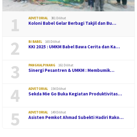
1
ADVETORIAL
381 Dilihat
Koloni Babel Gelar Berbagi Takjil dan Bu…
2
BI BABEL
165 Dilihat
KKI 2025 : UMKM Babel Bawa Cerita dan Ka…
3
PANGKALPINANG
161 Dilihat
Sinergi Pesantren & UMKM : Membumik…
4
ADVETORIAL
154 Dilihat
Sekda Mie Go Buka Kegiatan Produktivitas…
5
ADVETORIAL
149 Dilihat
Asisten Pemkot Ahmad Subekti Hadiri Rako…