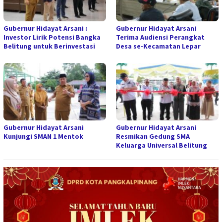
Gubernur Hidayat Arsani :
Gubernur Hidayat Arsani
Investor Lirik Potensi Bangka
Terima Audiensi Perangkat
Belitung untuk Berinvestasi
Desa se-Kecamatan Lepar
Gubernur Hidayat Arsani
Gubernur Hidayat Arsani
Kunjungi SMAN 1 Mentok
Resmikan Gedung SMA
Keluarga Universal Belitung