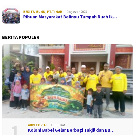
BERITA
,
BUMN
,
PT.TIMAH
10 Agustus 2025
Ribuan Masyarakat Belinyu Tumpah Ruah Ik…
BERITA POPULER
1
ADVETORIAL
381 Dilihat
Koloni Babel Gelar Berbagi Takjil dan Bu…