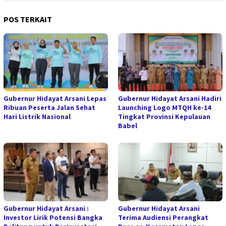
POS TERKAIT
Gubernur Hidayat Arsani Lepas
Gubernur Hidayat Arsani Hadiri
Ribuan Peserta Jalan Sehat
Launching Logo MTQH ke-14
Hari Listrik Nasional
Tingkat Provinsi Kepulauan
Babel
Gubernur Hidayat Arsani :
Gubernur Hidayat Arsani
Investor Lirik Potensi Bangka
Terima Audiensi Perangkat