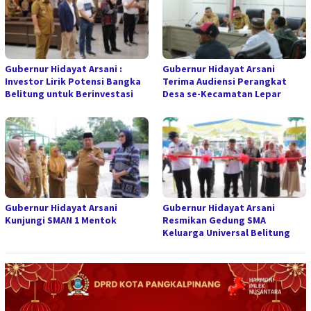
Gubernur Hidayat Arsani :
Gubernur Hidayat Arsani
Investor Lirik Potensi Bangka
Terima Audiensi Perangkat
Belitung untuk Berinvestasi
Desa se-Kecamatan Lepar
Gubernur Hidayat Arsani
Gubernur Hidayat Arsani
Kunjungi SMAN 1 Mentok
Resmikan Gedung SMA
Keluarga Universal Belitung