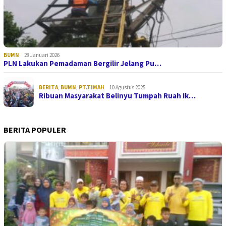
BUMN
28 Januari 2026
PLN Lakukan Pemadaman Bergilir Jelang Pu…
BERITA
,
BUMN
,
PT.TIMAH
10 Agustus 2025
Ribuan Masyarakat Belinyu Tumpah Ruah Ik…
BERITA POPULER