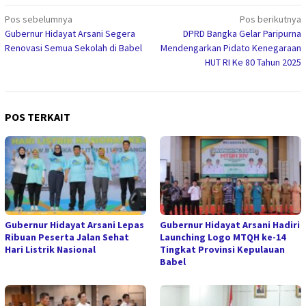
Navigasi
Pos sebelumnya
Pos berikutnya
Gubernur Hidayat Arsani Segera
DPRD Bangka Gelar Paripurna
pos
Renovasi Semua Sekolah di Babel
Mendengarkan Pidato Kenegaraan
HUT RI Ke 80 Tahun 2025
POS TERKAIT
Gubernur Hidayat Arsani Lepas
Gubernur Hidayat Arsani Hadiri
Ribuan Peserta Jalan Sehat
Launching Logo MTQH ke-14
Hari Listrik Nasional
Tingkat Provinsi Kepulauan
Babel