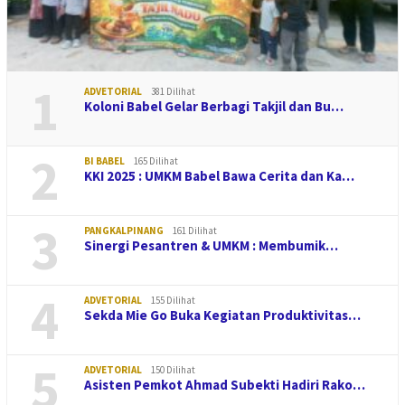
1
ADVETORIAL
381 Dilihat
Koloni Babel Gelar Berbagi Takjil dan Bu…
2
BI BABEL
165 Dilihat
KKI 2025 : UMKM Babel Bawa Cerita dan Ka…
3
PANGKALPINANG
161 Dilihat
Sinergi Pesantren & UMKM : Membumik…
4
ADVETORIAL
155 Dilihat
Sekda Mie Go Buka Kegiatan Produktivitas…
5
ADVETORIAL
150 Dilihat
Asisten Pemkot Ahmad Subekti Hadiri Rako…