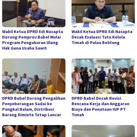
Wakil Ketua DPRD Edi Nasapta
Wakil Ketua DPRD Edi Nasapta
Dorong Pemprov Babel Mulai
Desak Evaluasi Tata Kelola
Program Pengukuran Ulang
Timah di Pulau Belitung
Hak Guna Usaha Sawit
DPRD Babel Dorong Pengalihan
DPRD Babel Desak Revisi
Penyeberangan Sadai ke
Rencana Kerja dan Anggaran
Pangkal Balam, Distribusi
Biaya dan Penataan IUP PT
Barang Diminta Tetap Lancar
Timah