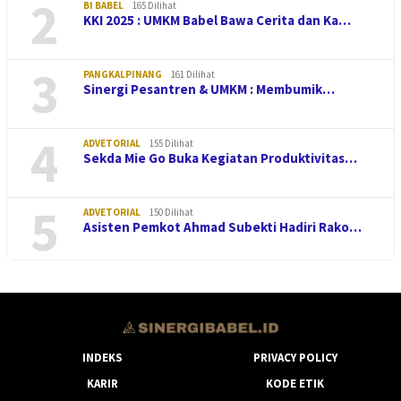
2
BI BABEL
165 Dilihat
KKI 2025 : UMKM Babel Bawa Cerita dan Ka…
3
PANGKALPINANG
161 Dilihat
Sinergi Pesantren & UMKM : Membumik…
4
ADVETORIAL
155 Dilihat
Sekda Mie Go Buka Kegiatan Produktivitas…
5
ADVETORIAL
150 Dilihat
Asisten Pemkot Ahmad Subekti Hadiri Rako…
INDEKS
PRIVACY POLICY
KARIR
KODE ETIK