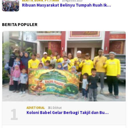
BERITA
,
BUMN
,
PT.TIMAH
10 Agustus 2025
Ribuan Masyarakat Belinyu Tumpah Ruah Ik…
BERITA POPULER
1
ADVETORIAL
381 Dilihat
Koloni Babel Gelar Berbagi Takjil dan Bu…