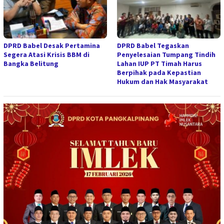
DPRD Babel Desak Pertamina
DPRD Babel Tegaskan
Segera Atasi Krisis BBM di
Penyelesaian Tumpang Tindih
Bangka Belitung
Lahan IUP PT Timah Harus
Berpihak pada Kepastian
Hukum dan Hak Masyarakat